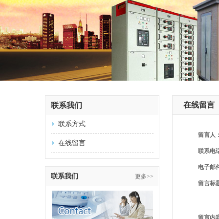
在线留言
联系我们
联系方式
留言人
在线留言
联系电
电子邮
联系我们
更多>>
留言标
留言内