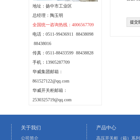
地址：扬中市工业区
总经理：陶玉明
全国统一咨询热线：4006567709
电话：0511-99436911 88438098
88438016
传真：0511-88433599 88438828
手机：13905287709
华威集团邮箱：
861527122@qq.com
华威开关柜邮箱：
2530325719@qq.com
关于我们
产品中心
公司简介
高压开关柜（箱）系列