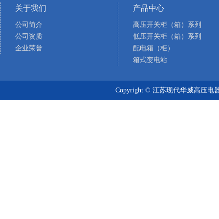
关于我们
产品中心
公司简介
高压开关柜（箱）系列
公司资质
低压开关柜（箱）系列
企业荣誉
配电箱（柜）
箱式变电站
Copyright © 江苏现代华威高压电