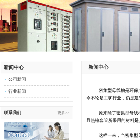
新闻中心
新闻中心
公司新闻
密集型母线槽是环保产
行业新闻
今不论是工矿行业，仍是建
联系我们
更多>>
原来除了密集型母线槽
且热缩套管所采用的材料是
这样一来，当密集型母